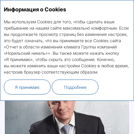
Информация о Cookies
Отчет в области изменения климата Группы
RU
EN
компаний «Норильский никель»
Мы используем Cookies для того, чтобы сделать ваше
пребывание на нашем сайте максимально комфортным. Если
вы продолжаете просмотр страниц без изменения настроек,
Обращение Президента —
это будет означать, что вы принимаете все Cookies сайта
Председателя Правления
«Отчет в области изменения климата Группы компаний
«Норильский никель»». Вы также можете нажать кнопку
«Я принимаю», чтобы скрыть это сообщение. Конечно,
УВАЖАЕМЫЕ КОЛЛЕГИ!
вы можете изменить ваши настройки Cookies в любое время,
настроив браузер соответствующим образом.
Я принимаю
Подробнее