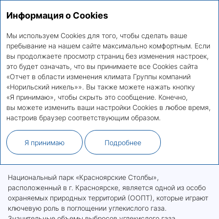
Информация о Cookies
Отчет в области изменения климата Группы
RU
EN
компаний «Норильский никель»
Мы используем Cookies для того, чтобы сделать ваше
пребывание на нашем сайте максимально комфортным. Если
вы продолжаете просмотр страниц без изменения настроек,
Взаимодействие
это будет означать, что вы принимаете все Cookies сайта
с заинтересованными
«Отчет в области изменения климата Группы компаний
«Норильский никель»». Вы также можете нажать кнопку
сторонами
«Я принимаю», чтобы скрыть это сообщение. Конечно,
вы можете изменить ваши настройки Cookies в любое время,
ОБРАЗОВАТЕЛЬНЫЕ И ВОЛОНТЕРСКИЕ
настроив браузер соответствующим образом.
ПРОГРАММЫ
Я принимаю
Подробнее
Партнерство с национальным парком
«Красноярские Столбы»
Национальный парк «Красноярские Столбы»,
расположенный в г. Красноярске, является одной из особо
охраняемых природных территорий (ООПТ), которые играют
ключевую роль в поглощении углекислого газа.
Значительные объемы выбросов углекислого газа