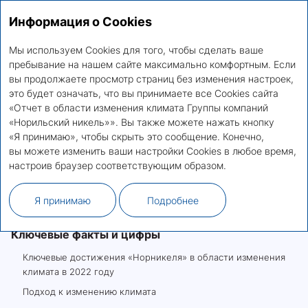
Информация о Cookies
Отчет в области изменения климата Группы
RU
EN
компаний «Норильский никель»
Мы используем Cookies для того, чтобы сделать ваше
пребывание на нашем сайте максимально комфортным. Если
вы продолжаете просмотр страниц без изменения настроек,
Карта сайта
это будет означать, что вы принимаете все Cookies сайта
«Отчет в области изменения климата Группы компаний
«Норильский никель»». Вы также можете нажать кнопку
О Группе компаний «Норильский никель»
«Я принимаю», чтобы скрыть это сообщение. Конечно,
вы можете изменить ваши настройки Cookies в любое время,
Обращение Президента — Председателя
настроив браузер соответствующим образом.
Правления
Я принимаю
Подробнее
Обращение Председателя Совета директоров
Ключевые факты и цифры
Ключевые достижения «Норникеля» в области изменения
климата в 2022 году
Подход к изменению климата